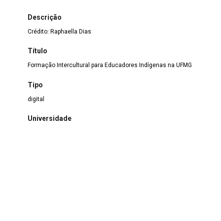
Descrição
Crédito: Raphaella Dias
Título
Formação Intercultural para Educadores Indígenas na UFMG
Tipo
digital
Universidade
UFMG - Universidade Federal de Minas Gerais
Material/Técnica/Suporte
Fotografia
Coleção
Mostra de Design e Audiovisual das Universidades Federais
Estado